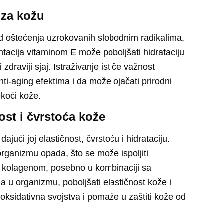
 za kožu
 od oštećenja uzrokovanih slobodnim radikalima,
ntacija vitaminom E može poboljšati
hidrataciju
 zdraviji sjaj
. Istraživanje ističe važnost
ti-aging efektima i da može ojačati prirodni
mekoći kože.
st i čvrstoća kože
dajući joj elastičnost, čvrstoću i hidrataciju.
rganizmu opada, što se može ispoljiti
a kolagenom, posebno u kombinaciji sa
 u organizmu, poboljšati elastičnost kože i
ioksidativna svojstva i pomaže u zaštiti kože od