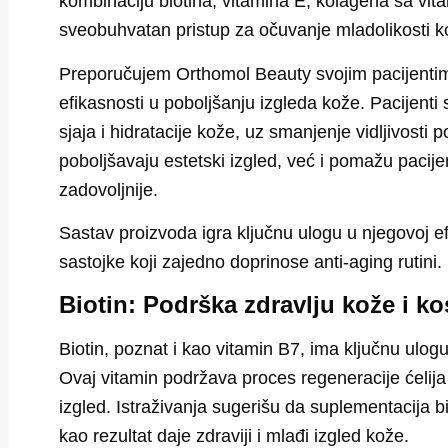
kombinaciju biotina, vitamina E, kolagena sa vit
sveobuhvatan pristup za očuvanje mladolikosti k
Preporučujem Orthomol Beauty svojim pacijenti
efikasnosti u poboljšanju izgleda kože.
Pacijenti 
sjaja i hidratacije kože, uz smanjenje vidljivosti 
poboljšavaju estetski izgled, već i pomažu pacij
zadovoljnije.
Sastav proizvoda igra ključnu ulogu u njegovoj e
sastojke koji zajedno doprinose anti-aging rutini.
Biotin: Podrška zdravlju kože i ko
Biotin, poznat i kao vitamin B7, ima ključnu ulogu
Ovaj vitamin
podržava proces regeneracije ćelij
izgled. Istraživanja sugerišu da suplementacija b
kao rezultat daje zdraviji i mlađi izgled kože.