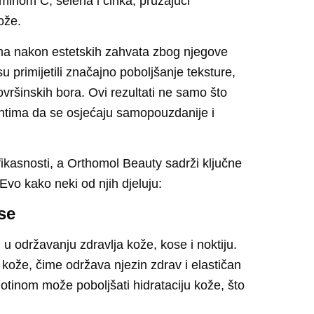
aminom C, selena i cinka
, pružajući
ože.
ma nakon estetskih zahvata zbog njegove
su primijetili značajno poboljšanje teksture,
površinskih bora.
Ovi rezultati ne samo što
entima da se osjećaju samopouzdanije i
fikasnosti, a Orthomol Beauty sadrži ključne
 Evo kako neki od njih djeluju:
se
 u održavanju zdravlja kože, kose i noktiju.
a kože
, čime održava njezin zdrav i elastičan
iotinom može poboljšati hidrataciju kože, što