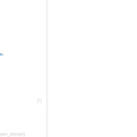
u.
ssam_dorsen)