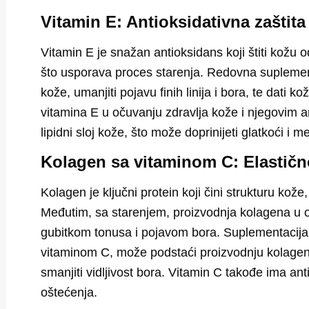
Vitamin E: Antioksidativna zaštita
Vitamin E je snažan antioksidans koji štiti kožu
što usporava proces starenja. Redovna supleme
kože, umanjiti pojavu finih linija i bora, te dati koži
vitamina E u očuvanju zdravlja kože i njegovim an
lipidni sloj kože, što može doprinijeti glatkoći i 
Kolagen sa vitaminom C: Elastično
Kolagen je ključni protein koji čini strukturu kože, 
Međutim, sa starenjem, proizvodnja kolagena u o
gubitkom tonusa i pojavom bora. Suplementacij
vitaminom C, može podstaći proizvodnju kolagena
smanjiti vidljivost bora
. Vitamin C takođe ima ant
oštećenja.