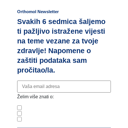
Orthomol Newsletter
Svakih 6 sedmica šaljemo
ti pažljivo istražene vijesti
na teme vezane za tvoje
zdravlje! Napomene o
zaštiti podataka sam
pročitao/la.
Želim više znati o:
Zdravlje
Trudnoća i dojenje
Ljepota i vitalnost