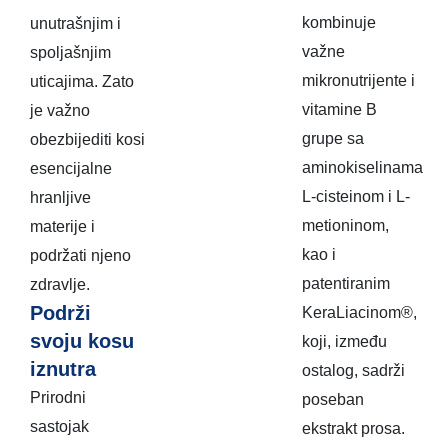
kombinuje
unutrašnjim i
važne
spoljašnjim
mikronutrijente i
uticajima. Zato
vitamine B
je važno
grupe sa
obezbijediti kosi
aminokiselinama
esencijalne
L-cisteinom i L-
hranljive
metioninom,
materije i
kao i
podržati njeno
patentiranim
zdravlje.
Podrži
KeraLiacinom®,
svoju kosu
koji, između
iznutra
ostalog, sadrži
Prirodni
poseban
sastojak
ekstrakt prosa.