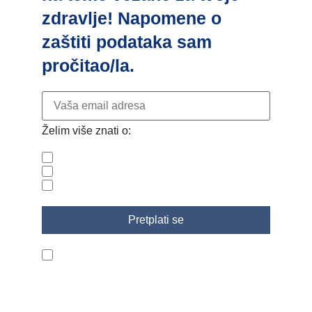
zdravlje! Napomene o
zaštiti podataka sam
pročitao/la.
Želim više znati o:
Zdravlje
Trudnoća i dojenje
Ljepota i vitalnost
Pročitao/la sam politiku privatnosti.