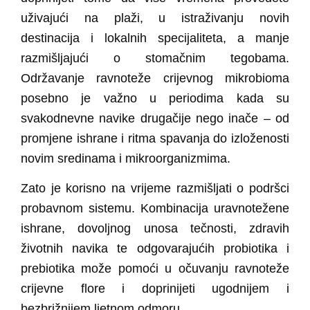
uživajući na plaži, u istraživanju novih
destinacija i lokalnih specijaliteta, a manje
razmišljajući o stomačnim tegobama.
Održavanje ravnoteže crijevnog mikrobioma
posebno je važno u periodima kada su
svakodnevne navike drugačije nego inače – od
promjene ishrane i ritma spavanja do izloženosti
novim sredinama i mikroorganizmima.
Zato je korisno na vrijeme razmišljati o podršci
probavnom sistemu.
Kombinacija uravnotežene
ishrane, dovoljnog unosa tečnosti, zdravih
životnih navika te odgovarajućih probiotika i
prebiotika
može pomoći u očuvanju ravnoteže
crijevne flore i doprinijeti ugodnijem i
bezbrižnijem ljetnom odmoru
.