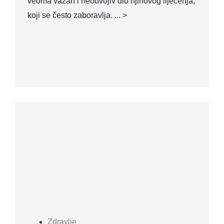
veoma važan i neodvojiv dio njihovog liječenja,
koji se često zaboravlja. ... >
Zdravlje