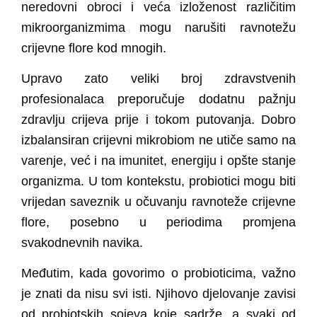
neredovni obroci i veća izloženost različitim
mikroorganizmima
mogu narušiti ravnotežu
crijevne flore kod mnogih.
Upravo zato veliki broj zdravstvenih
profesionalaca preporučuje dodatnu pažnju
zdravlju crijeva prije i tokom putovanja.
Dobro
izbalansiran crijevni mikrobiom ne utiče samo na
varenje, već i na imunitet, energiju i opšte stanje
organizma.
U tom kontekstu, probiotici mogu biti
vrijedan saveznik u očuvanju ravnoteže crijevne
flore, posebno u periodima promjena
svakodnevnih navika.
Međutim, kada govorimo o probioticima, važno
je znati da nisu svi isti. Njihovo djelovanje zavisi
od probiotskih sojeva koje sadrže, a svaki od