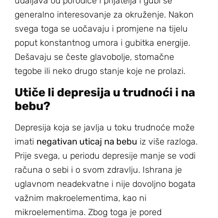
udaljava od porodice i prijatelja i gubi se
generalno interesovanje za okruženje. Nakon
svega toga se uočavaju i promjene na tijelu
poput konstantnog umora i gubitka energije.
Dešavaju se česte glavobolje, stomačne
tegobe ili neko drugo stanje koje ne prolazi.
Utiče li depresija u trudnoći i na
bebu?
Depresija koja se javlja u toku trudnoće može
imati
negativan uticaj na bebu
iz više razloga.
Prije svega, u periodu depresije manje se vodi
računa o sebi i o svom zdravlju. Ishrana je
uglavnom neadekvatne i nije dovoljno bogata
važnim makroelementima, kao ni
mikroelementima. Zbog toga je pored