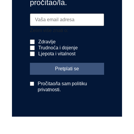
pročitao/la.
Želim više znati o:
Zdravlje
Trudnoća i dojenje
Ljepota i vitalnost
Pročitao/la sam politiku
privatnosti.