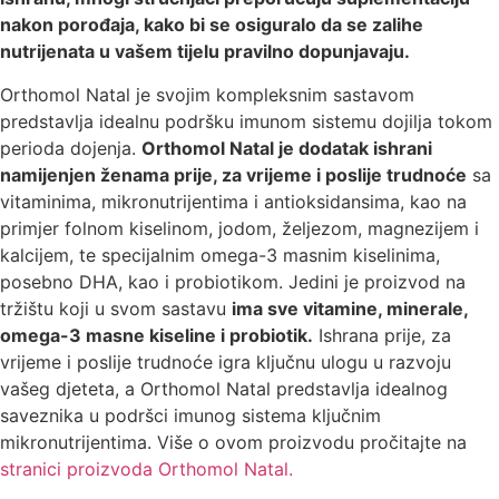
nakon porođaja, kako bi se osiguralo da se zalihe
nutrijenata u vašem tijelu pravilno dopunjavaju.
Orthomol Natal je svojim kompleksnim sastavom
predstavlja idealnu podršku imunom sistemu dojilja tokom
perioda dojenja.
Orthomol Natal je dodatak ishrani
namijenjen ženama prije, za vrijeme i poslije trudnoće
sa
vitaminima, mikronutrijentima i antioksidansima, kao na
primjer folnom kiselinom, jodom, željezom, magnezijem i
kalcijem, te specijalnim omega-3 masnim kiselinima,
posebno DHA, kao i probiotikom. Jedini je proizvod na
tržištu koji u svom sastavu
ima sve vitamine, minerale,
omega-3 masne kiseline i probiotik.
Ishrana prije, za
vrijeme i poslije trudnoće igra ključnu ulogu u razvoju
vašeg djeteta, a Orthomol Natal predstavlja idealnog
saveznika u podršci imunog sistema ključnim
mikronutrijentima. Više o ovom proizvodu pročitajte na
stranici proizvoda Orthomol Natal.