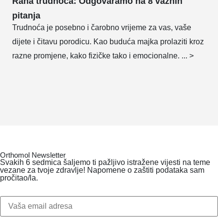
Rana trudnoća: Odgovaramo na 8 važnih
pitanja
Trudnoća je posebno i čarobno vrijeme za vas, vaše
dijete i čitavu porodicu. Kao buduća majka prolaziti kroz
razne promjene, kako fizičke tako i emocionalne. ... >
Orthomol Newsletter
Svakih 6 sedmica šaljemo ti pažljivo istražene vijesti na teme
vezane za tvoje zdravlje! Napomene o zaštiti podataka sam
pročitao/la.