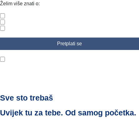
Želim više znati o:
Zdravlje
Trudnoća i dojenje
Ljepota i vitalnost
Pročitao/la sam politiku privatnosti.
Sve sto trebaš
Uvijek tu za tebe. Od samog početka.