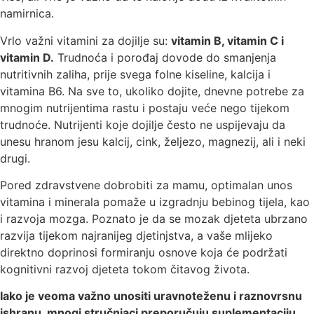
namirnica.
Vrlo važni vitamini za dojilje su:
vitamin B, vitamin C i
vitamin D.
Trudnoća i porođaj dovode do smanjenja
nutritivnih zaliha, prije svega folne kiseline, kalcija i
vitamina B6. Na sve to, ukoliko dojite, dnevne potrebe za
mnogim nutrijentima rastu i postaju veće nego tijekom
trudnoće. Nutrijenti koje dojilje često ne uspijevaju da
unesu hranom jesu kalcij, cink, željezo, magnezij, ali i neki
drugi.
Pored zdravstvene dobrobiti za mamu, optimalan unos
vitamina i minerala pomaže u izgradnju bebinog tijela, kao
i razvoja mozga. Poznato je da se mozak djeteta ubrzano
razvija tijekom najranijeg djetinjstva, a vaše mlijeko
direktno doprinosi formiranju osnove koja će podržati
kognitivni razvoj djeteta tokom čitavog života.
Iako je veoma važno unositi uravnoteženu i raznovrsnu
ishranu, mnogi stručnjaci preporučuju suplementaciju