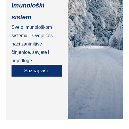
Imunološki
sistem
Sve o imunološkom
sistemu – Ovdje ćeš
naći zanimljive
činjenice, savjete i
prijedloge.
Saznaj više