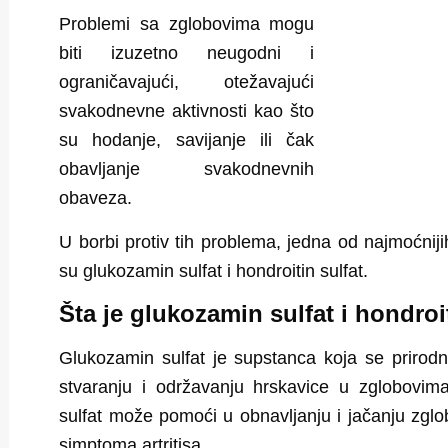
Problemi sa zglobovima mogu
biti izuzetno neugodni i
ograničavajući, otežavajući
svakodnevne aktivnosti kao što
su hodanje, savijanje ili čak
obavljanje svakodnevnih
obaveza.
U borbi protiv tih problema, jedna od najmoćnij
su
glukozamin sulfat i hondroitin sulfat
.
Šta je glukozamin sulfat i hondroi
Glukozamin sulfat
je supstanca koja se prirodno
stvaranju i održavanju hrskavice u zglobovim
sulfat može pomoći u obnavljanju i jačanju zgl
simptoma artritisa.