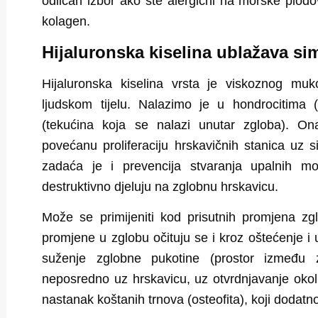
odličan izbor ako ste alergični na morske plodov
kolagen.
Hijaluronska kiselina ublažava si
Hijaluronska kiselina vrsta je viskoznog muk
ljudskom tijelu. Nalazimo je u hondrocitima (h
(tekućina koja se nalazi unutar zgloba). On
povećanu proliferaciju hrskavičnih stanica uz s
zadaća je i
prevencija stvaranja upalnih mo
destruktivno djeluju na zglobnu hrskavicu.
Može se primijeniti kod prisutnih promjena zgl
promjene u zglobu očituju se i kroz oštećenje i u
suženje zglobne pukotine (prostor između zg
neposredno uz hrskavicu, uz otvrdnjavanje okoln
nastanak koštanih trnova (osteofita), koji dodat