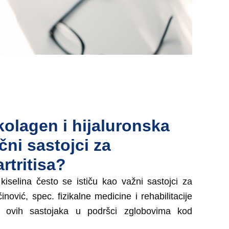
kolagen i hijaluronska
učni sastojci za
rtritisa?
kiselina često se ističu kao važni sastojci za
inović, spec. fizikalne medicine i rehabilitacije
u ovih sastojaka u podršci zglobovima kod