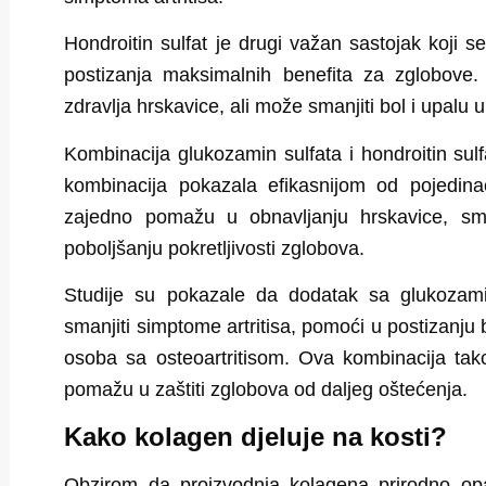
Hondroitin sulfat
je drugi važan sastojak koji s
postizanja maksimalnih benefita za zglobove.
zdravlja hrskavice, ali može smanjiti bol i upalu 
Kombinacija glukozamin sulfata i hondroitin sulf
kombinacija pokazala efikasnijom od pojedina
zajedno pomažu u
obnavljanju hrskavice, s
poboljšanju pokretljivosti zglobova.
Studije su pokazale da dodatak sa glukozam
smanjiti simptome artritisa, pomoći u postizanju bo
osoba sa osteoartritisom. Ova kombinacija tako
pomažu u zaštiti zglobova od daljeg oštećenja.
Kako kolagen djeluje na kosti?
Obzirom da proizvodnja kolagena prirodno op