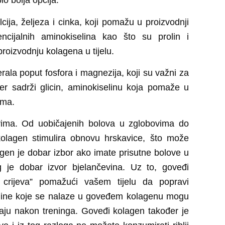
o bolja opcija.
ija, željeza i cinka, koji pomažu u proizvodnji
ncijalnih aminokiselina kao što su prolin i
 proizvodnju kolagena u tijelu.
erala poput fosfora i magnezija, koji su važni za
đer sadrži glicin, aminokiselinu koja pomaže u
ima.
vima. Od uobičajenih bolova u zglobovima do
i kolagen stimulira obnovu hrskavice, što može
gen je dobar izbor ako imate prisutne bolove u
g je dobar izvor bjelančevina. Uz to, goveđi
crijeva” pomažući vašem tijelu da popravi
seline koje se nalaze u goveđem kolagenu mogu
ju nakon treninga. Goveđi kolagen također je