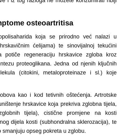
e i iz tog razloga ne možete konzumirati riblji
mptome osteoartritisa
opolisaharida koja se prirodno već nalazi u
rskavičnim ćelijama) te sinovijalnoj tekućini
a potiče regeneraciju hrskavice zgloba kroz
intezu proteoglikana. Jedna od njenih ključnih
lekula
(citokini, metaloproteinaze i sl.) koje
obova kao i kod tetivnih oštećenja. Artrotske
ništenje hrskavice koja prekriva zglobna tijela,
lobnih tijela), cistične promjene na kosti
og dijela kosti (subhondralna sklerozacija), te
no smanjuju opseg pokreta u zglobu.