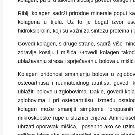
kolagen, pa bi u takvom slučaju goveđi kolagen bi
Riblji kolagen
sadrži prirodne minerale poput kalc
kolagena u tijelu. Uz to je bogat izvor ese
hidroksiprolin, koji su važni za sintezu proteina i
Goveđi kolagen
, s druge strane, sadrži više min
zdravlje kostiju i mišića. Goveđi kolagen tako
ublažavanju stresa i sprječavanju bolova u mišić
Kolagen pridonosi smanjenju bolova u zglobo
osteoartritisa i reumatoidnog artritisa, goveđ
ublažiti bolove u zglobovima. Dakle,
goveđi kola
zglobovima i pri osteoartritisu
, između ostalo
kolagen može smanjiti simptome “propusnih 
mikroskopske rupe u sluznici crijeva. Aminoki
ubrzati oporavak mišića, posebno ako se uzima