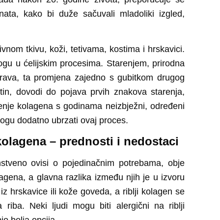
ta, kako bi duže sačuvali mladoliki izgled,
ivnom tkivu, koži, tetivama, kostima i hrskavici.
logu u ćelijskim procesima. Starenjem, prirodna
orava, ta promjena zajedno s gubitkom drugog
stin, dovodi do pojava prvih znakova starenja,
ćenje kolagena s godinama neizbježni, određeni
mogu dodatno ubrzati ovaj proces.
kolagena – prednosti i nedostaci
nstveno ovisi o pojedinačnim potrebama, obje
olagena, a glavna razlika između njih je u izvoru
 hrskavice ili kože goveda, a riblji kolagen se
 riba. Neki ljudi mogu biti alergični na riblji