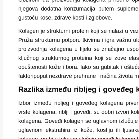
njegova dodatna konzumacija putem suplemena
gustoću kose, zdrave kosti i zglobove.
Kolagen je strukturni protein koji se nalazi u vez
Pruža strukturnu potporu tkivima i igra važnu u
proizvodnja kolagena u tijelu se značajno usp
ključnog strukturnog proteina koji se zove ela
opuštenosti kože i bora. Iako su gubitak i ošte
faktoripoput nezdrave prehrane i načina života 
Razlika između ribljeg i goveđeg 
Izbor između ribljeg i goveđeg kolagena prve
vrste kolagena, riblji i goveđi, su dobri izvori k
kolagena. Goveđi kolagen se uglavnom izlučuje iz
uglavnom ekstrahira iz kože, kostiju ili ljusaka