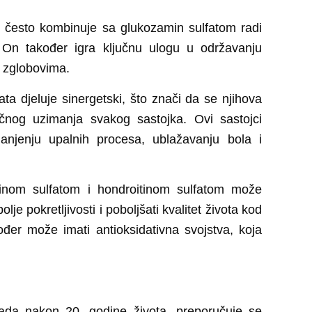
e često kombinuje sa glukozamin sulfatom radi
 On također igra ključnu ulogu u održavanju
u zglobovima.
ata djeluje sinergetski, što znači da se njihova
čnog uzimanja svakog sastojka. Ovi sastojci
manjenju upalnih procesa, ublažavanju bola i
inom sulfatom i hondroitinom sulfatom može
lje pokretljivosti i poboljšati kvalitet života kod
đer može imati antioksidativna svojstva, koja
ada nakon 20. godine života, preporučuje se