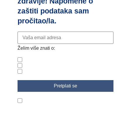
zdravlje! Napomene o
zaštiti podataka sam
pročitao/la.
Želim više znati o:
Zdravlje
Trudnoća i dojenje
Ljepota i vitalnost
Pročitao/la sam politiku privatnosti.