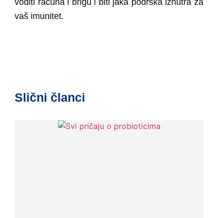
voditi računa i brigu i biti jaka podrška iznutra za
vaš imunitet.
Slični članci