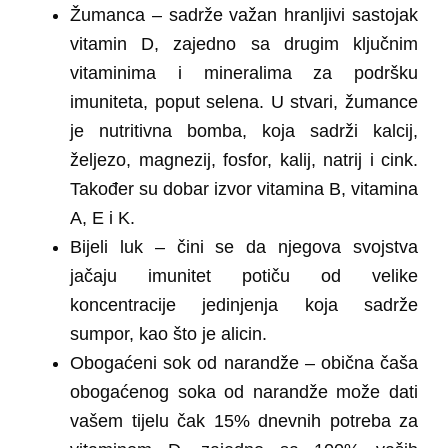
Žumanca
– sadrže važan hranljivi sastojak
vitamin D, zajedno sa drugim ključnim
vitaminima i mineralima za podršku
imuniteta, poput selena. U stvari, žumance
je nutritivna bomba, koja sadrži kalcij,
željezo, magnezij, fosfor, kalij, natrij i cink.
Također su dobar izvor vitamina B, vitamina
A, E i K.
Bijeli luk
– čini se da njegova svojstva
jačaju imunitet potiču od velike
koncentracije jedinjenja koja sadrže
sumpor, kao što je alicin.
Obogaćeni sok od narandže
– obična čaša
obogaćenog soka od narandže može dati
vašem tijelu čak 15% dnevnih potreba za