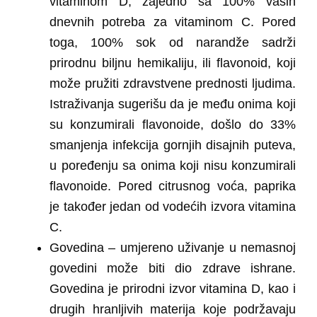
vitaminom D, zajedno sa 100% vaših
dnevnih potreba za vitaminom C. Pored
toga, 100% sok od narandže sadrži
prirodnu biljnu hemikaliju, ili flavonoid, koji
može pružiti zdravstvene prednosti ljudima.
Istraživanja sugerišu da je među onima koji
su konzumirali flavonoide, došlo do 33%
smanjenja infekcija gornjih disajnih puteva,
u poređenju sa onima koji nisu konzumirali
flavonoide. Pored citrusnog voća, paprika
je također jedan od vodećih izvora vitamina
C.
Govedina
– umjereno uživanje u nemasnoj
govedini može biti dio zdrave ishrane.
Govedina je prirodni izvor vitamina D, kao i
drugih hranljivih materija koje podržavaju