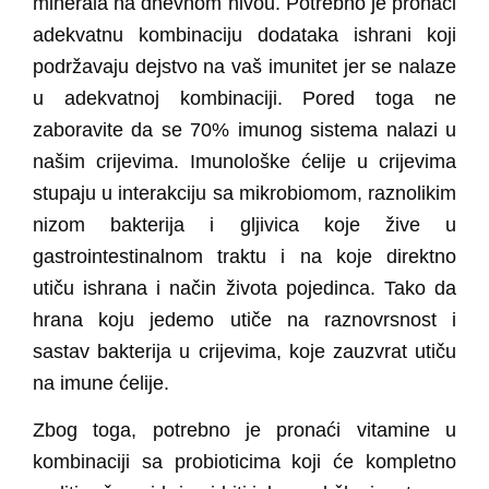
minerala na dnevnom nivou. Potrebno je pronaći
adekvatnu kombinaciju dodataka ishrani
koji
podržavaju dejstvo na vaš imunitet jer se nalaze
u adekvatnoj kombinaciji. Pored toga ne
zaboravite da se
70% imunog sistema nalazi u
našim crijevima.
Imunološke ćelije u crijevima
stupaju u interakciju sa mikrobiomom, raznolikim
nizom bakterija i gljivica koje žive u
gastrointestinalnom traktu i na koje direktno
utiču ishrana i način života pojedinca. Tako da
hrana koju jedemo utiče na raznovrsnost i
sastav bakterija u crijevima, koje zauzvrat utiču
na imune ćelije.
Zbog toga, potrebno je pronaći vitamine u
kombinaciji sa probioticima koji će kompletno